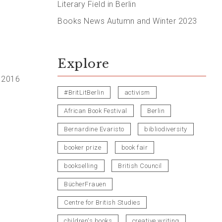
Literary Field in Berlin
Books News Autumn and Winter 2023
Explore
r 2016
#BritLitBerlin
activism
African Book Festival
Berlin
Bernardine Evaristo
bibliodiversity
booker prize
book fair
bookselling
British Council
BücherFrauen
Centre for British Studies
children's books
creative writing