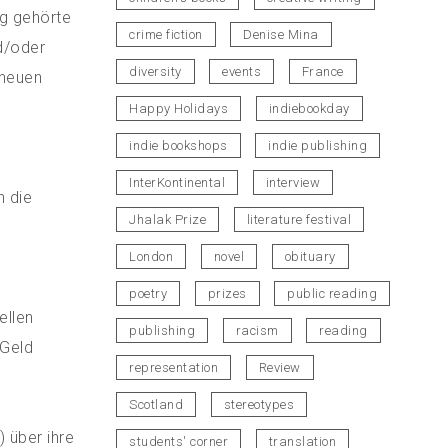
ig gehörte
crime fiction
Denise Mina
d/oder
diversity
events
France
 neuen
Happy Holidays
indiebookday
indie bookshops
indie publishing
InterKontinental
interview
h die
Jhalak Prize
literature festival
London
novel
obituary
poetry
prizes
public reading
ellen
publishing
racism
reading
 Geld
representation
Review
Scotland
stereotypes
) über ihre
students' corner
translation