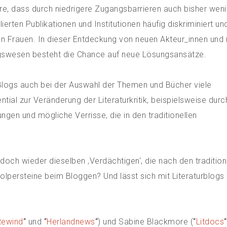
re, dass durch niedrigere Zugangsbarrieren auch bisher wen
rten Publikationen und Institutionen häufig diskriminiert un
von Frauen. In dieser Entdeckung von neuen Akteur_innen und
agswesen besteht die Chance auf neue Lösungsansätze.
Blogs auch bei der Auswahl der Themen und Bücher viele
ial zur Veränderung der Literaturkritik, beispielsweise durc
gen und mögliche Verrisse, die in den traditionellen
doch wieder dieselben ‚Verdächtigen‘, die nach den tradition
lpersteine beim Bloggen? Und lässt sich mit Literaturblogs
Rewind
“
und
“
Herlandnews
“
) und Sabine Blackmore (
“
Litdocs
“