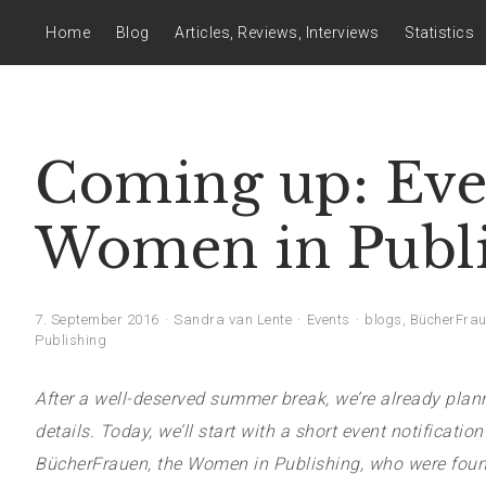
Home
Blog
Articles, Reviews, Interviews
Statistics
Coming up: Eve
Women in Publis
7. September 2016
Sandra van Lente
Events
blogs
,
BücherFra
Publishing
After a well-deserved summer break, we’re already plann
details. Today, we’ll start with a short event notificatio
BücherFrauen, the Women in Publishing, who were founded