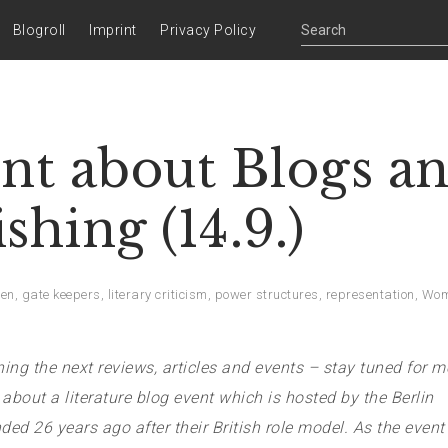
Blogroll
Imprint
Privacy Policy
nt about Blogs a
hing (14.9.)
uen
,
gate keepers
,
literary criticism
,
power structures
,
representation
,
Wom
ing the next reviews, articles and events – stay tuned for m
n about a literature blog event which is hosted by the Berlin
 26 years ago after their British role model. As the event 