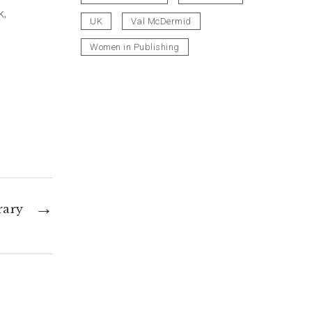
k,
UK
Val McDermid
Women in Publishing
→
rary