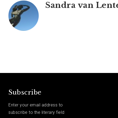
Sandra van Lent
Subscribe
Enter your email address to
subscribe to the literary field